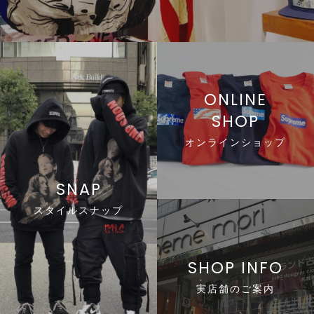
line
ONLINE
SHOP
li
オンラインショップ
line
SNAP
スタイルスナップ
line
SHOP INFO
実店舗のご案内