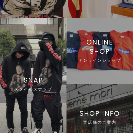
line
ONLINE
SHOP
li
オンラインショップ
line
SNAP
スタイルスナップ
line
SHOP INFO
実店舗のご案内