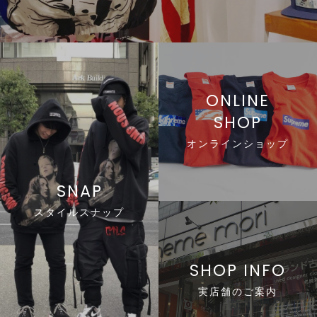
line
ONLINE
SHOP
li
オンラインショップ
line
SNAP
スタイルスナップ
line
SHOP INFO
実店舗のご案内