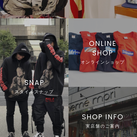
line
ONLINE
SHOP
li
オンラインショップ
line
SNAP
スタイルスナップ
line
SHOP INFO
実店舗のご案内