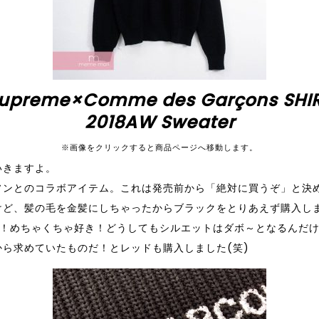
upreme×Comme des Garçons SHI
2018AW Sweater
※画像をクリックすると商品ページへ移動します。
いきますよ。
ソンとのコラボアイテム。これは発売前から「絶対に買うぞ」と決
けど、髪の毛を金髪にしちゃったからブラックをとりあえず購入し
高！めちゃくちゃ好き！どうしてもシルエットはダボ～となるんだ
ら求めていたものだ！とレッドも購入しました(笑)